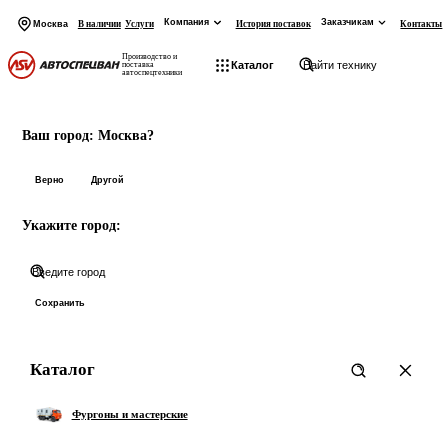
Компания
Заказчикам
Москва
В наличии
Услуги
История поставок
Контакты
Производство и
Каталог
поставка
автоспецтехники
На главную
Начните вводить запрос
Ваш город:
Москва?
Товары:
Верно
Другой
Укажите город:
Категории:
Показать все 0 товаров
Сохранить
Каталог
Фургоны и мастерские