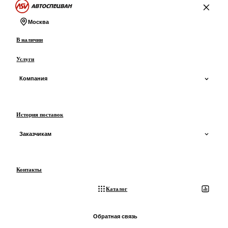
На главную
Москва
В наличии
Услуги
Компания
О компании
История поставок
О производстве
Заказчикам
Сертификаты и ОТТС
Доставка
Контакты
Отзывы
Оплата
Каталог
Блог
Лизинг
Обратная связь
3D-экскурсия