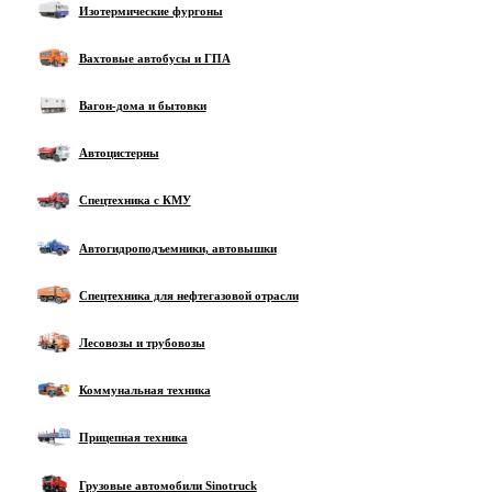
Изотермические фургоны
Вахтовые автобусы и ГПА
Вагон-дома и бытовки
Автоцистерны
Спецтехника с КМУ
Автогидроподъемники, автовышки
Спецтехника для нефтегазовой отрасли
Лесовозы и трубовозы
Коммунальная техника
Прицепная техника
Грузовые автомобили Sinotruck