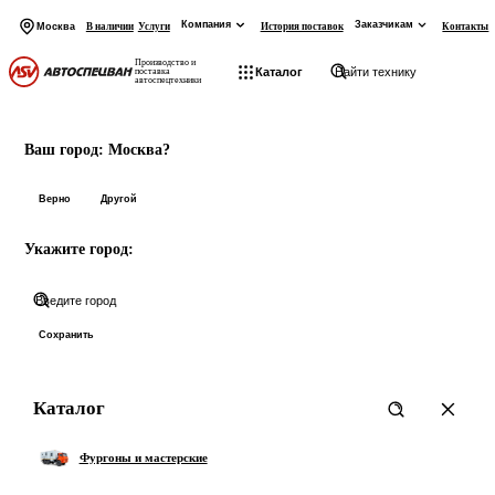
Компания
Заказчикам
Москва
В наличии
Услуги
История поставок
Контакты
Производство и
Каталог
поставка
автоспецтехники
На главную
Начните вводить запрос
Ваш город:
Москва?
Товары:
Верно
Другой
Укажите город:
Категории:
Показать все 0 товаров
Сохранить
Каталог
Фургоны и мастерские