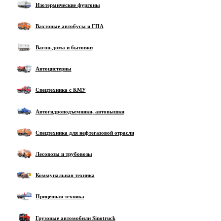
Изотермические фургоны
Вахтовые автобусы и ГПА
Вагон-дома и бытовки
Автоцистерны
Спецтехника с КМУ
Автогидроподъемники, автовышки
Спецтехника для нефтегазовой отрасли
Лесовозы и трубовозы
Коммунальная техника
Прицепная техника
Грузовые автомобили Sinotruck