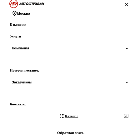
На главную
Москва
В наличии
Услуги
Компания
О компании
История поставок
О производстве
Заказчикам
Сертификаты и ОТТС
Доставка
Контакты
Отзывы
Оплата
Каталог
Блог
Лизинг
Обратная связь
3D-экскурсия