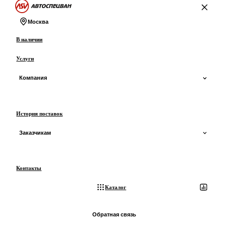
На главную
Москва
В наличии
Услуги
Компания
О компании
История поставок
О производстве
Заказчикам
Сертификаты и ОТТС
Доставка
Контакты
Отзывы
Оплата
Каталог
Блог
Лизинг
Обратная связь
3D-экскурсия