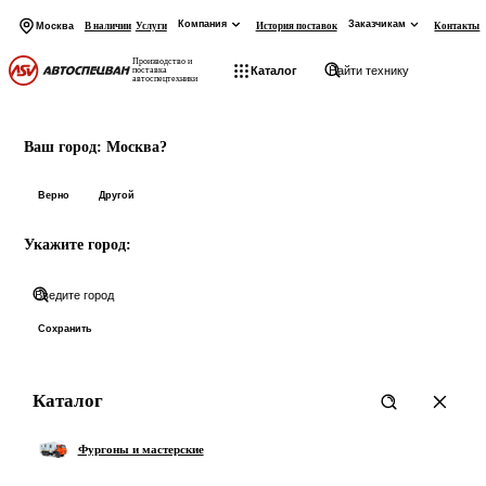
Компания
Заказчикам
Москва
В наличии
Услуги
История поставок
Контакты
Производство и
Каталог
поставка
автоспецтехники
На главную
Начните вводить запрос
Ваш город:
Москва?
Товары:
Верно
Другой
Укажите город:
Категории:
Показать все 0 товаров
Сохранить
Каталог
Фургоны и мастерские