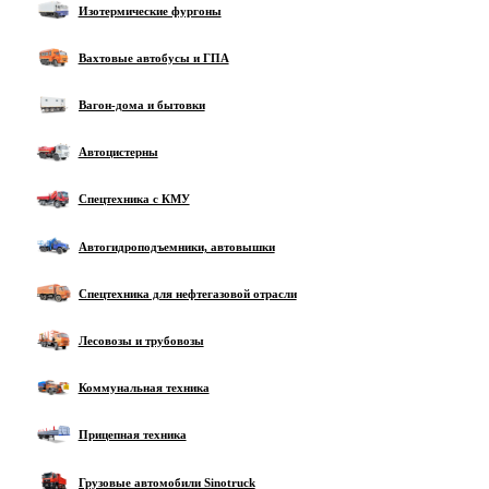
Изотермические фургоны
Вахтовые автобусы и ГПА
Вагон-дома и бытовки
Автоцистерны
Спецтехника с КМУ
Автогидроподъемники, автовышки
Спецтехника для нефтегазовой отрасли
Лесовозы и трубовозы
Коммунальная техника
Прицепная техника
Грузовые автомобили Sinotruck