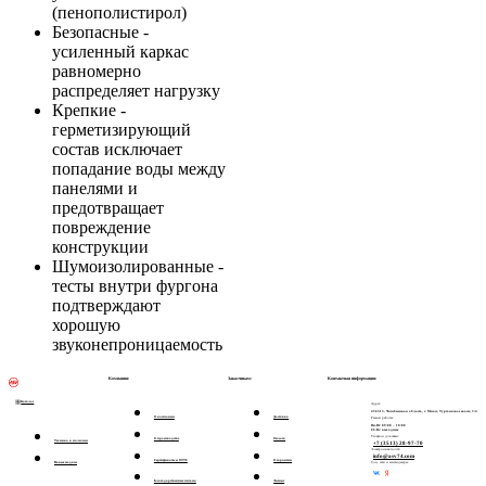
(пенополистирол)
Безопасные -
усиленный каркас
равномерно
распределяет нагрузку
Крепкие -
герметизирующий
состав исключает
попадание воды между
панелями и
предотвращает
повреждение
конструкции
Шумоизолированные -
тесты внутри фургона
подтверждают
хорошую
звуконепроницаемость
Компания:
Заказчикам:
Контактная информация:
Каталог
Адрес:
456313, Челябинская область, г. Миасс, Тургоякское шоссе, 5/4
О компании
Доставка
Режим работы:
Пн-Пт: 09:00 – 18:00
Сб-Вс: выходные
Телефон для связи:
О производстве
Оплата
Техника в наличии
+7 (3513) 28-97-70
Электронная почта:
info@asv74.com
Сертификаты и ОТТС
О гарантии
Новые модели
Соц. сети и мессенджеры:
Благодарственные письма
Лизинг