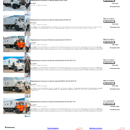
Передвижная столовая (12 мест) на шасси Урал-4320
В сравнение
Узнать цену
Код: 38-98
Под заказ
Собственное производство
Выгодный лизинг
Цена по запросу
Передвижная столовая (12 мест) на шасси Камаз 43502-66
В сравнение
Код: 38-102
Узнать цену
Под заказ
Собственное производство
Бренд:
КАМАЗ
· Модель:
43502-3036-66 (D5)
· Колесная формула:
4х4
· Объем платформы, куб.м/монтажная длина рамы, мм:
5200
· Мощность, л.с. (кВт):
285
· Размер
Выгодный лизинг
шин:
425/85R21
· Ошиновка:
Односкатная
· Спальное место:
Без спального места
· Вместимость топливного бака, л:
210х2
· Передаточное отношение:
5,94
Цена по запросу
Передвижная столовая (16 мест) на шасси КамАЗ 43118-50
В сравнение
Код: 38-99
Узнать цену
Под заказ
Собственное производство
Бренд:
КАМАЗ
· Модель:
43118-3027-50
· Колесная формула:
6х6
· Внешний габаритный радиус поворота, м:
12,3
· Максимальная скорость, км/ч:
90
· Тип:
Дизельный с
Выгодный лизинг
турбонаддувом
· Количество цилиндров:
8
· Рабочий объем, л:
11,76
· Степень сжатия:
18,0
· Расположение цилиндров:
V-образное
· Максимальный полезный крутящий
момент, Нм (кгсм):
1275 (128)
· Требуемая частота вращения коленчатого вала для достижения максимального крутящего момента (об/мин):
1300
· Максимальная полезная мощность,
кВт (л.с.):
221 (300) л.с.
· Требуемая частота вращения коленчатого вала для достижения максимальной мощности (об/мин):
1900
Цена по запросу
Передвижная столовая (16 мест) на шасси КамАЗ 43118-3027-50
В сравнение
Код: 38-100
Узнать цену
Под заказ
Собственное производство
Бренд:
КАМАЗ
· Модель:
43118-3027-50
· Колесная формула:
6х6
· Внешний габаритный радиус поворота, м:
12,3
· Максимальная скорость, км/ч:
90
· Тип:
Дизельный с
Выгодный лизинг
турбонаддувом
· Количество цилиндров:
8
· Рабочий объем, л:
11,76
· Степень сжатия:
18,0
· Расположение цилиндров:
V-образное
· Максимальный полезный крутящий
момент, Нм (кгсм):
1275 (128)
· Требуемая частота вращения коленчатого вала для достижения максимального крутящего момента (об/мин):
1300
· Максимальная полезная мощность,
кВт (л.с.):
221 (300) л.с.
· Требуемая частота вращения коленчатого вала для достижения максимальной мощности (об/мин):
1900
Цена по запросу
Передвижная столовая (12 мест) на шасси КАМАЗ 43118-3078-50
В сравнение
Код: 38-103
Узнать цену
Под заказ
Собственное производство
Бренд:
КамАЗ
· Модель:
43118-3078-46
· Мощность, л.с. (кВт):
300
· Экологический класс:
Евро-4
· ТиД:
Дизельный с турбонаддувом, с промежуточным охлаждением
Выгодный лизинг
наддувочного воздуха
· Размер шин:
425/85R21 390/95R20
· Тип:
Механическая, 9-ступенчатая
· Вместимость топливного бака, л:
350 + 210
· Передаточное
отношение:
5,94
от 11 200 000 ₽
Передвижная столовая (14 мест) на шасси КамАЗ 43118-3027-50
В сравнение
Код: 38-101
Оставить заявку
Под заказ
Собственное производство
Бренд:
КАМАЗ
· Модель:
43118-3027-50
· Колесная формула:
6х6
· Внешний габаритный радиус поворота, м:
12,3
· Максимальная скорость, км/ч:
90
· Тип:
Дизельный с
Выгодный лизинг
турбонаддувом
· Количество цилиндров:
8
· Рабочий объем, л:
11,76
· Степень сжатия:
18,0
· Расположение цилиндров:
V-образное
· Максимальный полезный крутящий
момент, Нм (кгсм):
1275 (128)
· Требуемая частота вращения коленчатого вала для достижения максимального крутящего момента (об/мин):
1300
· Максимальная полезная мощность,
кВт (л.с.):
221 (300) л.с.
· Требуемая частота вращения коленчатого вала для достижения максимальной мощности (об/мин):
1900
Контакты:
Частые вопросы
Доставка и оплата