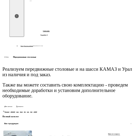
123
Узнать цену
Подробнее
/
Каталог
/
Фургоны и мастерские
/
Передвижные столовые
Передвижные столовые
Назад
Подробнее
Реализуем передвижные столовые и на шасси КАМАЗ и Урал
из наличия и под заказ.
Также вы можете составить свою комплектацию - проведем
необходимые доработки и установим дополнительное
оборудование.
Все фильтры
Сортировка
Все марки
SHACMAN
Урал
Камаз
Маз
Iveco
Man
SITRAK
Полный каталог
Вся продукция
Цена по запросу