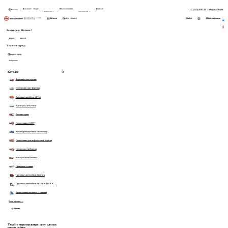
В наличии
Услуги
История поставок
Контакты
+7 (3513) 28-97-70
info@asv74.com
Москва
Компания
Заказчикам
Найти
Каталог
Обратная связь
Производство и поставка автоспецтехники
На главную
Ваш город:
Москва?
Начните вводить запрос
Верно
Другой
Товары:
Укажите город:
Категории:
Сохранить
Показать все 0 товаров
Каталог
Фургоны и мастерские
Изотермические фургоны
Вахтовые автобусы и ГПА
Вагон-дома и бытовки
Автоцистерны
Спецтехника с КМУ
Автогидроподъемники, автовышки
Спецтехника для нефтегазовой отрасли
Лесовозы и трубовозы
Коммунальная техника
Прицепная техника
Грузовые автомобили Sinotruck
Грузовые автомобили BEIBEN TRUCK
Крано-манипуляторные установки
Весь каталог
14
Назад
Узнайте персональную цену для вас
прямо сейчас