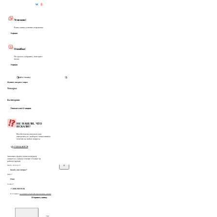
Частые вопросы
Успешно!
Ваша заявка успешно отправлена
Хорошо
Ошибка!
Не удалось отправить, повторите
позже
Хорошо
Начните вводить запрос
Товары:
Категории:
Показать все 0 товаров
НЕ НАШЛИ, ЧТО
ИСКАЛИ?
Мы бесплатно поможем вам
определиться с выбором спецтехники и
ответим на любые вопросы
+7 (3513) 28-97-70
Заполните форму и наш менеджер
свяжется с вами в течение 15 минут (в
рабочее время)
Какой у вас вопрос?
Ф.И.О.*
Телефон*
Я соглашаюсь с
политикой обработки персональных данных
Отправить заявку
Текст