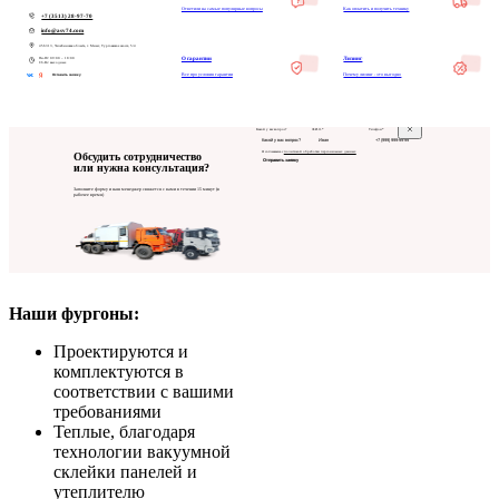
Ответили на самые популярные вопросы
Как оплатить и получить технику
+7 (3513) 28-97-70
info@asv74.com
456313, Челябинская область, г. Миасс, Тургоякское шоссе, 5/4
Пн-Пт: 09:00 – 18:00
О гарантии
Лизинг
Сб-Вс: выходные
Все про условия гарантии
Почему лизинг - это выгодно
Оставить заявку
Какой у вас вопрос?
Ф.И.О.*
Телефон*
Я соглашаюсь с
политикой обработки персональных данных
Обсудить сотрудничество
Отправить заявку
или нужна консультация?
Заполните форму и наш менеджер свяжется с вами в течении 15 минут (в
рабочее время)
Наши фургоны:
Проектируются и
комплектуются в
соответствии с вашими
требованиями
Теплые, благодаря
технологии вакуумной
склейки панелей и
утеплителю