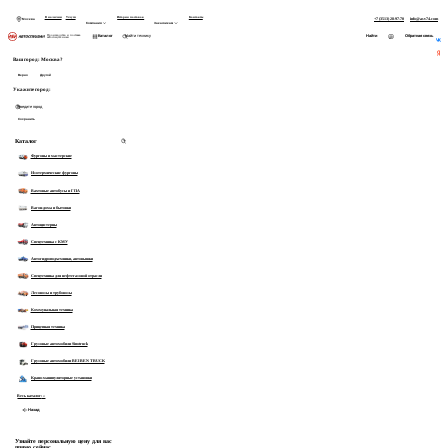
В наличии
Услуги
История поставок
Контакты
+7 (3513) 28-97-70
info@asv74.com
Москва
Компания
Заказчикам
Найти
Каталог
Обратная связь
Производство и поставка автоспецтехники
На главную
Ваш город:
Москва?
Начните вводить запрос
Верно
Другой
Товары:
Укажите город:
Категории:
Сохранить
Показать все 0 товаров
Каталог
Фургоны и мастерские
Изотермические фургоны
Вахтовые автобусы и ГПА
Вагон-дома и бытовки
Автоцистерны
Спецтехника с КМУ
Автогидроподъемники, автовышки
Спецтехника для нефтегазовой отрасли
Лесовозы и трубовозы
Коммунальная техника
Прицепная техника
Грузовые автомобили Sinotruck
Грузовые автомобили BEIBEN TRUCK
Крано-манипуляторные установки
Весь каталог
14
Назад
Узнайте персональную цену для вас
прямо сейчас