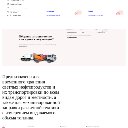
+7 (3513) 28-97-70
info@asv74.com
456313, Челябинская область, г. Миасс, Тургоякское шоссе, 5/4
Пн-Пт: 09:00 – 18:00
О гарантии
Лизинг
Сб-Вс: выходные
Все про условия гарантии
Почему лизинг - это выгодно
Оставить заявку
Какой у вас вопрос?
Ф.И.О.*
Телефон*
Я соглашаюсь с
политикой обработки персональных данных
Обсудить сотрудничество
Отправить заявку
или нужна консультация?
Заполните форму и наш менеджер свяжется с вами в течении 15 минут (в
рабочее время)
Предназначена для
временного хранения
светлых нефтепродуктов и
их транспортировки по всем
видам дорог и местности, а
также для механизированной
заправки различной техники
с измерением выдаваемого
объема топлива.
Компания:
Заказчикам:
Контактная информация: