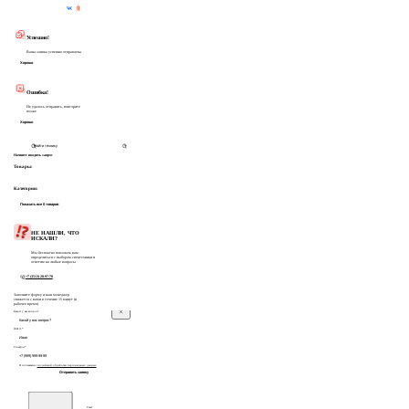
Частые вопросы
Успешно!
Ваша заявка успешно отправлена
Хорошо
Ошибка!
Не удалось отправить, повторите
позже
Хорошо
Начните вводить запрос
Товары:
Категории:
Показать все 0 товаров
НЕ НАШЛИ, ЧТО
ИСКАЛИ?
Мы бесплатно поможем вам
определиться с выбором спецтехники и
ответим на любые вопросы
+7 (3513) 28-97-70
Заполните форму и наш менеджер
свяжется с вами в течение 15 минут (в
рабочее время)
Какой у вас вопрос?
Ф.И.О.*
Телефон*
Я соглашаюсь с
политикой обработки персональных данных
Отправить заявку
Текст