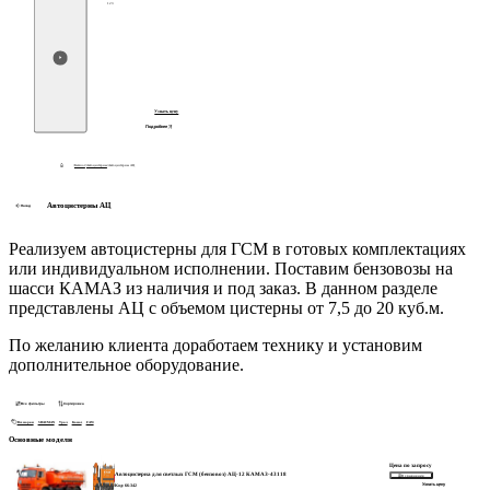
123
Узнать цену
Подробнее
/
Каталог
/
Автоцистерны
/
Автоцистерны АЦ
Автоцистерны АЦ
Назад
Подробнее
Реализуем автоцистерны для ГСМ в готовых комплектациях
или индивидуальном исполнении. Поставим бензовозы на
шасси КАМАЗ из наличия и под заказ. В данном разделе
представлены АЦ с объемом цистерны от 7,5 до 20 куб.м.
По желанию клиента доработаем технику и установим
дополнительное оборудование.
Все фильтры
Сортировка
Все марки
SHACMAN
Урал
Камаз
FAW
Основные модели
Цена по запросу
Автоцистерна для светлых ГСМ (бензовоз) АЦ-12 КАМАЗ-43118
В сравнение
Узнать цену
Код: 66-342