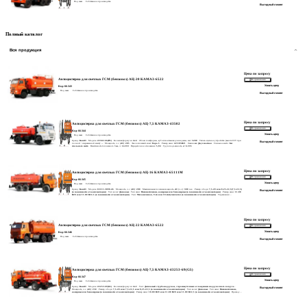
Под заказ
Собственное производство
Выгодный лизинг
Полный каталог
Вся продукция
Цена по запросу
Автоцистерна для светлых ГСМ (бензовоз) АЦ-20 КАМАЗ-6522
В сравнение
Узнать цену
Код: 66-343
Под заказ
Собственное производство
Выгодный лизинг
Цена по запросу
Автоцистерна для светлых ГСМ (бензовоз) АЦ-7,5 КАМАЗ-43502
В сравнение
Код: 66-344
Узнать цену
Под заказ
Собственное производство
Бренд:
КамАЗ
· Модель:
43502-66(D5)
· Колесная формула:
4х4
· Объем платформы, куб.м/монтажная длина рамы, мм:
5200
· Тягово-сцепное устройство (высота ССУ при
Выгодный лизинг
полной / снаряженной массе):
─
· Мощность, л.с. (кВт):
285
· Экологический класс:
Евро-5
· Размер шин:
425/85R21
· Ошиновка:
Двухскатная
· Спальное место:
Без
спального места
· Вместимость топливного бака, л:
2х210
· Передаточное отношение:
5,94
· Грузоподъемность, кг:
6.335
Цена по запросу
Автоцистерна для светлых ГСМ (бензовоз) АЦ-16 КАМАЗ-65111М
В сравнение
Код: 66-345
Узнать цену
Под заказ
Собственное производство
Бренд:
КамАЗ
· Модель:
65111-3090-46
· Мощность, л.с. (кВт):
280
· Максимальная полезная мощность, кВт (л.с.):
300 л.с.
· Размер обода:
7,5-20 или 8,25-22,5(7,5-22,5)
Выгодный лизинг
(в зависимости от комплектации)
· Тип колес:
Дисковые
· Тип шин:
Пневматические, камерные или бескамерные (в зависимости от комплектации)
· Размер шин:
11.00
R20 или 11.00 R22,5 (в зависимости от комплектации)
· Тип:
Механическая, 9-ти или 10-тиступенчатая (в зависимости от комплектации)
· Управление:
Механическое, дистанционное
· Передаточные числа на передачах:
1-9,48; 2-6,58; 3-4,68; 4-3,48; 5-2,62; 6-1,89; 7-1,35; 8-1,00; 9-0,75; ЗХ-8,97 мод. KАМАZ-154: 1-
7,82-6,38; 2-4,03-3,29; 3-2,50-2,04; 4-1,53-1,25; 5-1,000-0,815; ЗХ-7,38-6,02
· Количество передач:
9
· Спальное место:
Без спального места
Цена по запросу
Автоцистерна для светлых ГСМ (бензовоз) АЦ-22 КАМАЗ-6522
В сравнение
Узнать цену
Код: 66-346
Под заказ
Собственное производство
Выгодный лизинг
Цена по запросу
Автоцистерна для светлых ГСМ (бензовоз) АЦ-7,5 КАМАЗ-43253-69(G5)
В сравнение
Код: 66-347
Узнать цену
Под заказ
Собственное производство
Бренд:
КамАЗ
· Модель:
43253-69(G5)
· Колесная формула:
4x2
· Тип:
Дизельный с турбонаддувом, с промежуточным охлаждением наддувочного воздуха
·
Выгодный лизинг
Мощность, л.с. (кВт):
250
· Размер обода:
7,5-20 или 7,5-22,5 или 8,25-22,5 (в зависимости от комплектации)
· Тип колес:
Дисковые
· Тип шин:
Пневматические,
камерные или бескамерные (в зависимости от комплектации)
· Размер шин:
10.00 R20 или 11.00 R20 или 11.00 R22,5 (в зависимости от комплектации)
· Привод:
Пневматический
· Диаметр барабана, мм:
400
· Ширина тормозных накладок, мм:
140
· Управление:
Механическое, дистанционное
· Количество передач:
6