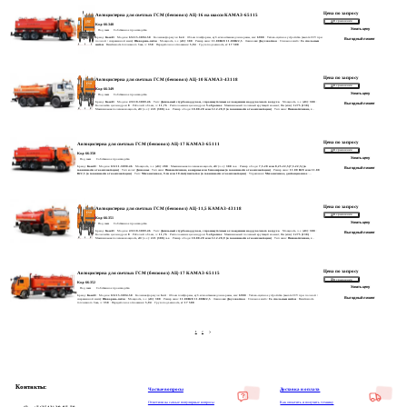
Цена по запросу
Автоцистерна для светлых ГСМ (бензовоз) АЦ-16 на шасси КАМАЗ-65115
В сравнение
Код: 66-348
Узнать цену
Под заказ
Собственное производство
Бренд:
КамАЗ
· Модель:
65115-3094-50
· Колесная формула:
6x4
· Объем платформы, куб.м/монтажная длина рамы, мм:
6900
· Тягово-сцепное устройство (высота ССУ при
Выгодный лизинг
полной / снаряженной массе):
Шкворень-петля
· Мощность, л.с. (кВт):
300
· Размер шин:
11.00R20 11.00R22,5
· Ошиновка:
Двухскатная
· Спальное место:
Со спальным
местом
· Вместимость топливного бака, л:
350
· Передаточное отношение:
5,94
· Грузоподъемность, кг:
17 500
Цена по запросу
Автоцистерна для светлых ГСМ (бензовоз) АЦ-10 КАМАЗ-43118
В сравнение
Код: 66-349
Узнать цену
Под заказ
Собственное производство
Бренд:
КамАЗ
· Модель:
43118-3089-46
· Тип:
Дизельный с турбонаддувом, с промежуточным охлаждением наддувочного воздуха
· Мощность, л.с. (кВт):
300
·
Выгодный лизинг
Количество цилиндров:
8
· Рабочий объем, л:
11,76
· Расположение цилиндров:
V-образное
· Максимальный полезный крутящий момент, Нм (кгсм):
1275 (130)
·
Максимальная полезная мощность, кВт (л.с.):
221 (300) л.с.
· Размер обода:
10.00-20 или 12.2-20,9 (в зависимости от комплектации)
· Тип шин:
Пневматические, с
регулированием давления
· Размер шин:
390/95 R20 или 425/85 R21 (в зависимости от комплектации)
· Привод:
Пневматический
· Управление:
Пневматическое
Цена по запросу
Автоцистерна для светлых ГСМ (бензовоз) АЦ-17 КАМАЗ-65111
В сравнение
Код: 66-350
Узнать цену
Под заказ
Собственное производство
Бренд:
КамАЗ
· Модель:
65111-3090-46
· Мощность, л.с. (кВт):
280
· Максимальная полезная мощность, кВт (л.с.):
300 л.с.
· Размер обода:
7,5-20 или 8,25-22,5(7,5-22,5) (в
Выгодный лизинг
зависимости от комплектации)
· Тип колес:
Дисковые
· Тип шин:
Пневматические, камерные или бескамерные (в зависимости от комплектации)
· Размер шин:
11.00 R20 или 11.00
R22,5 (в зависимости от комплектации)
· Тип:
Механическая, 9-ти или 10-тиступенчатая (в зависимости от комплектации)
· Управление:
Механическое, дистанционное
·
Передаточные числа на передачах:
1-9,48; 2-6,58; 3-4,68; 4-3,48; 5-2,62; 6-1,89; 7-1,35; 8-1,00; 9-0,75; ЗХ-8,97 мод. KАМАZ-154: 1-7,82-6,38; 2-4,03-3,29; 3-2,50-2,04; 4-1,53-
1,25; 5-1,000-0,815; ЗХ-7,38-6,02
· Количество передач:
9
· Спальное место:
Без спального места
Цена по запросу
Автоцистерна для светлых ГСМ (бензовоз) АЦ-11,5 КАМАЗ-43118
В сравнение
Код: 66-351
Узнать цену
Под заказ
Собственное производство
Бренд:
КамАЗ
· Модель:
43118-3089-46
· Тип:
Дизельный с турбонаддувом, с промежуточным охлаждением наддувочного воздуха
· Мощность, л.с. (кВт):
300
·
Выгодный лизинг
Количество цилиндров:
8
· Рабочий объем, л:
11,76
· Расположение цилиндров:
V-образное
· Максимальный полезный крутящий момент, Нм (кгсм):
1275 (130)
·
Максимальная полезная мощность, кВт (л.с.):
221 (300) л.с.
· Размер обода:
10.00-20 или 12.2-20,9 (в зависимости от комплектации)
· Тип шин:
Пневматические, с
регулированием давления
· Размер шин:
390/95 R20 или 425/85 R21 (в зависимости от комплектации)
· Привод:
Пневматический
· Управление:
Пневматическое
Цена по запросу
Автоцистерна для светлых ГСМ (бензовоз) АЦ-17 КАМАЗ-65115
В сравнение
Код: 66-352
Узнать цену
Под заказ
Собственное производство
Бренд:
КамАЗ
· Модель:
65115-3094-50
· Колесная формула:
6x4
· Объем платформы, куб.м/монтажная длина рамы, мм:
6900
· Тягово-сцепное устройство (высота ССУ при полной /
Выгодный лизинг
снаряженной массе):
Шкворень-петля
· Мощность, л.с. (кВт):
300
· Размер шин:
11.00R20 11.00R22,5
· Ошиновка:
Двухскатная
· Спальное место:
Со спальным местом
· Вместимость
топливного бака, л:
350
· Передаточное отношение:
5,94
· Грузоподъемность, кг:
17 500
1
2
Контакты:
Частые вопросы
Доставка и оплата
Ответили на самые популярные вопросы
Как оплатить и получить технику