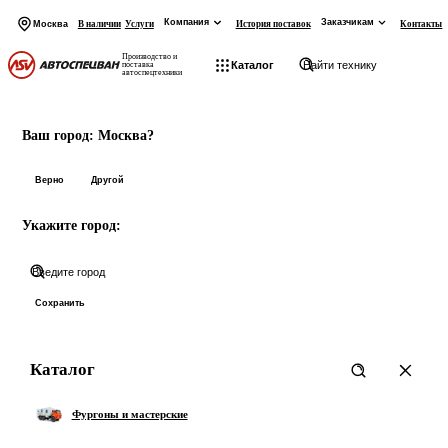
Компания
Заказчикам
Москва
В наличии
Услуги
История поставок
Контакты
Производство и
Каталог
поставка
автоспецтехники
На главную
Начните вводить запрос
Ваш город:
Москва?
Товары:
Верно
Другой
Укажите город:
Категории:
Показать все 0 товаров
Сохранить
Каталог
Фургоны и мастерские