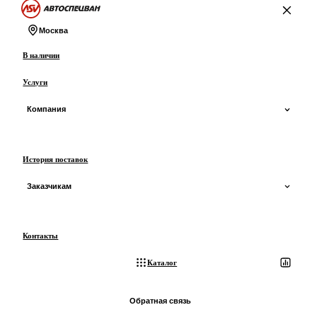
На главную
Москва
В наличии
Услуги
Компания
О компании
История поставок
О производстве
Заказчикам
Сертификаты и ОТТС
Доставка
Контакты
Отзывы
Оплата
Каталог
Блог
Лизинг
Обратная связь
3D-экскурсия