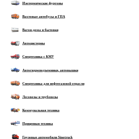
Изотермические фургоны
Вахтовые автобусы и ГПА
Вагон-дома и бытовки
Автоцистерны
Спецтехника с КМУ
Автогидроподъемники, автовышки
Спецтехника для нефтегазовой отрасли
Лесовозы и трубовозы
Коммунальная техника
Прицепная техника
Грузовые автомобили Sinotruck