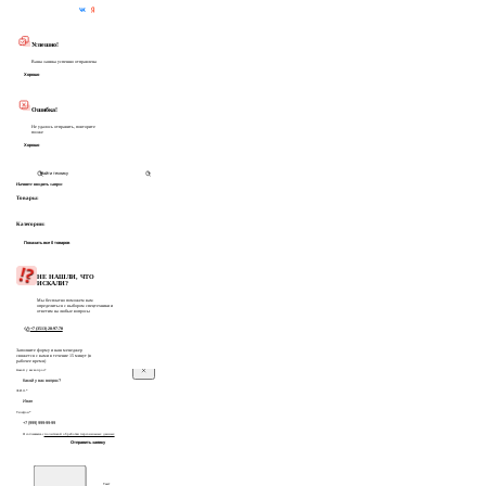
Частые вопросы
Успешно!
Ваша заявка успешно отправлена
Хорошо
Ошибка!
Не удалось отправить, повторите
позже
Хорошо
Начните вводить запрос
Товары:
Категории:
Показать все 0 товаров
НЕ НАШЛИ, ЧТО
ИСКАЛИ?
Мы бесплатно поможем вам
определиться с выбором спецтехники и
ответим на любые вопросы
+7 (3513) 28-97-70
Заполните форму и наш менеджер
свяжется с вами в течение 15 минут (в
рабочее время)
Какой у вас вопрос?
Ф.И.О.*
Телефон*
Я соглашаюсь с
политикой обработки персональных данных
Отправить заявку
Текст