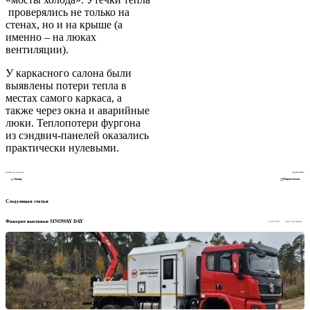
проверялись не только на
стенах, но и на крыше (а
именно – на люках
вентиляции).
У каркасного салона были
выявлены потери тепла в
местах самого каркаса, а
также через окна и аварийные
люки. Теплопотери фургона
из сэндвич-панелей оказались
практически нулевыми.
1118
просмотров
22.05.2025
Назад
Поделиться
Следующая статья
Фаворит выставки SINOWAY DAY
22.05.2025
1052 просмотра