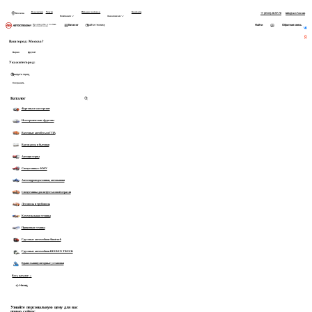
В наличии
Услуги
История поставок
Контакты
+7 (3513) 28-97-70
info@asv74.com
Москва
Компания
Заказчикам
Найти
Каталог
Обратная связь
Производство и поставка автоспецтехники
На главную
Ваш город:
Москва?
Начните вводить запрос
Верно
Другой
Товары:
Укажите город:
Категории:
Сохранить
Показать все 0 товаров
Каталог
Фургоны и мастерские
Изотермические фургоны
Вахтовые автобусы и ГПА
Вагон-дома и бытовки
Автоцистерны
Спецтехника с КМУ
Автогидроподъемники, автовышки
Спецтехника для нефтегазовой отрасли
Лесовозы и трубовозы
Коммунальная техника
Прицепная техника
Грузовые автомобили Sinotruck
Грузовые автомобили BEIBEN TRUCK
Крано-манипуляторные установки
Весь каталог
14
Назад
Узнайте персональную цену для вас
прямо сейчас