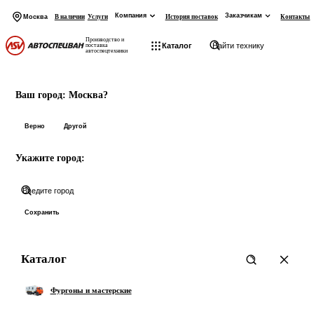
Компания
Заказчикам
Москва
В наличии
Услуги
История поставок
Контакты
Производство и
Каталог
поставка
автоспецтехники
На главную
Начните вводить запрос
Ваш город:
Москва?
Товары:
Верно
Другой
Укажите город:
Категории:
Показать все 0 товаров
Сохранить
Каталог
Фургоны и мастерские