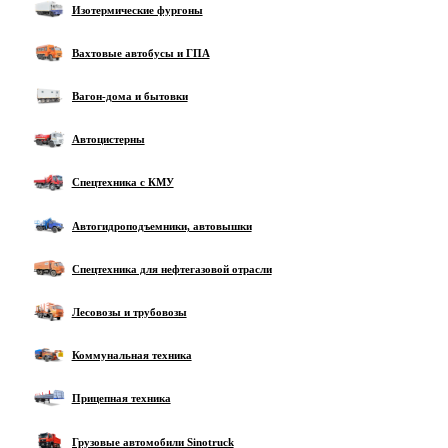
Изотермические фургоны
Вахтовые автобусы и ГПА
Вагон-дома и бытовки
Автоцистерны
Спецтехника с КМУ
Автогидроподъемники, автовышки
Спецтехника для нефтегазовой отрасли
Лесовозы и трубовозы
Коммунальная техника
Прицепная техника
Грузовые автомобили Sinotruck