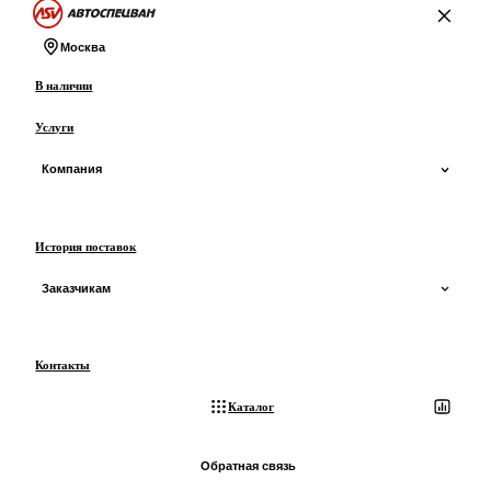
На главную
Москва
В наличии
Услуги
Компания
О компании
История поставок
О производстве
Заказчикам
Сертификаты и ОТТС
Доставка
Контакты
Отзывы
Оплата
Каталог
Блог
Лизинг
Обратная связь
3D-экскурсия