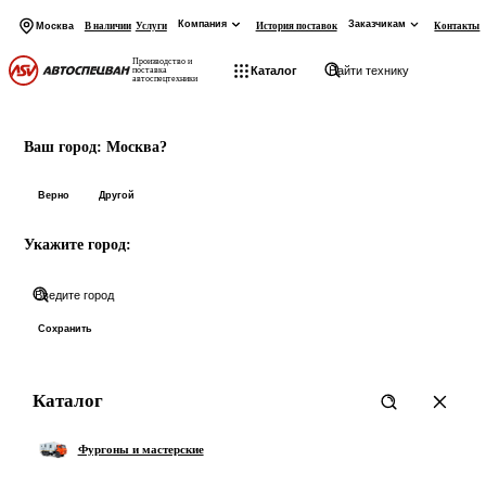
Компания
Заказчикам
Москва
В наличии
Услуги
История поставок
Контакты
Производство и
Каталог
поставка
автоспецтехники
На главную
Начните вводить запрос
Ваш город:
Москва?
Товары:
Верно
Другой
Укажите город:
Категории:
Показать все 0 товаров
Сохранить
Каталог
Фургоны и мастерские