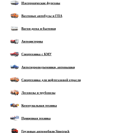
Изотермические фургоны
Вахтовые автобусы и ГПА
Вагон-дома и бытовки
Автоцистерны
Спецтехника с КМУ
Автогидроподъемники, автовышки
Спецтехника для нефтегазовой отрасли
Лесовозы и трубовозы
Коммунальная техника
Прицепная техника
Грузовые автомобили Sinotruck