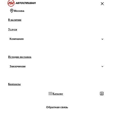
На главную
Москва
В наличии
Услуги
Компания
О компании
История поставок
О производстве
Заказчикам
Сертификаты и ОТТС
Доставка
Контакты
Отзывы
Оплата
Каталог
Блог
Лизинг
Обратная связь
3D-экскурсия