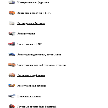
Изотермические фургоны
Вахтовые автобусы и ГПА
Вагон-дома и бытовки
Автоцистерны
Спецтехника с КМУ
Автогидроподъемники, автовышки
Спецтехника для нефтегазовой отрасли
Лесовозы и трубовозы
Коммунальная техника
Прицепная техника
Грузовые автомобили Sinotruck