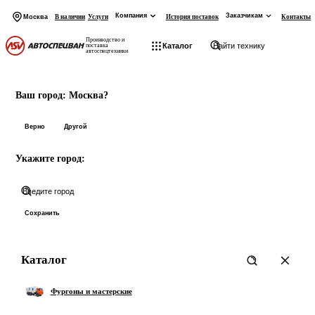
Компания
Заказчикам
Москва
В наличии
Услуги
История поставок
Контакты
Производство и
Каталог
поставка
автоспецтехники
На главную
Начните вводить запрос
Ваш город:
Москва?
Товары:
Верно
Другой
Укажите город:
Категории:
Показать все 0 товаров
Сохранить
Каталог
Фургоны и мастерские