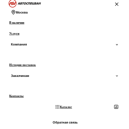
На главную
Москва
В наличии
Услуги
Компания
О компании
История поставок
О производстве
Заказчикам
Сертификаты и ОТТС
Доставка
Контакты
Отзывы
Оплата
Каталог
Блог
Лизинг
Обратная связь
3D-экскурсия